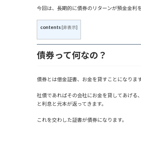
更
今回は、長期的に債券のリターンが預金金利
新
日
時
:
contents
[
非表示
]
債券って何なの？
債券とは借金証書、お金を貸すことになりま
社債であればその会社にお金を貸してあげる
と利息と元本が返ってきます。
これを交わした証書が債券になります。