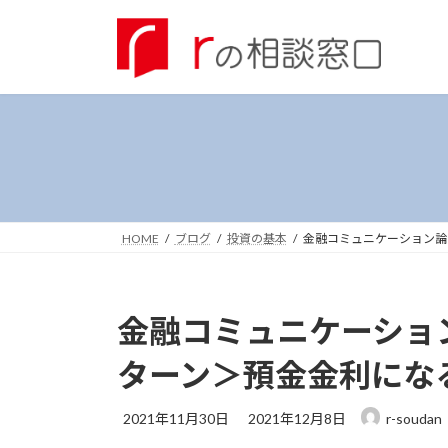
コ
ナ
ン
ビ
テ
ゲ
ン
ー
ツ
シ
へ
ョ
ス
ン
キ
に
ッ
移
プ
動
HOME
ブログ
投資の基本
金融コミュニケーション論
金融コミュニケーショ
ターン＞預金金利にな
最
2021年11月30日
2021年12月8日
r-soudan
終