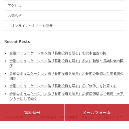
アクセス
お知らせ
オンラインセミナーを開催
Recent Posts
金融コミュニケーション論「長期投資を語る」⑥資本主義の掟
金融コミュニケーション論「長期投資を語る」⑤人口動態と長期株価の関
係
金融コミュニケーション論「長期投資を語る」④長期の株価と企業価値の
関係
金融コミュニケーション論「長期投資を語る」③「価値」を計算する
金融コミュニケーション論「長期投資を語る」②資産価格は「価値」をア
ンカーにして動く
電話番号
メールフォーム
Copyright © r（アール）の相談窓口｜資産所得をもっと身近に｜埼玉県さいたま市
All Rights Reserved.